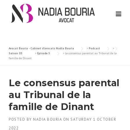
Skip
to
content
Avocat Bouria - Cabinet d’avocats Nadia Bouria
>
Podcast
>
Saison 03
>
Episode 5
>
Le consensus parental au Tribunal de la
famille de Dinant
Le consensus parental
au Tribunal de la
famille de Dinant
POSTED BY
NADIA BOURIA
ON
SATURDAY 1 OCTOBER
2022