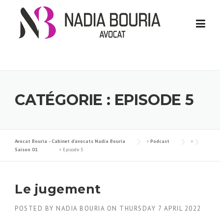
Skip
to
content
CATÉGORIE :
EPISODE 5
Avocat Bouria - Cabinet d’avocats Nadia Bouria
>
Podcast
>
Saison 01
>
Episode 5
Le jugement
POSTED BY
NADIA BOURIA
ON
THURSDAY 7 APRIL 2022