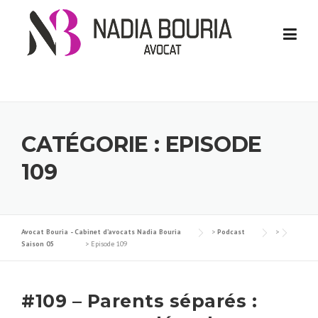
Skip
to
content
CATÉGORIE :
EPISODE
109
Avocat Bouria - Cabinet d’avocats Nadia Bouria
>
Podcast
>
Saison 05
>
Episode 109
#109 – Parents séparés :