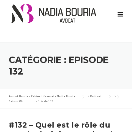
Skip
to
content
CATÉGORIE :
EPISODE
132
Avocat Bouria - Cabinet d’avocats Nadia Bouria
>
Podcast
>
Saison 06
>
Episode 132
#132 – Quel est le rôle du