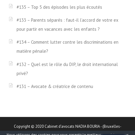
#135 – Top 5 des épisodes les plus écoutés
#133 – Parents séparés : faut-il l’accord de votre ex
pour partir en vacances avec les enfants ?
#134 – Comment lutter contre les discriminations en
matière pénale?
#132 – Quel est le rôle du DIP, le droit international
privé?
#131 – Avocate & créatrice de contenu
Copyright © 2020 Cabinet d’avocats NADIA BOURIA - (Bruxelles-
Brabant wallon) - Tous droits réservés
Nous utilisons des cookies pour vous garantir la meilleure expérience sur