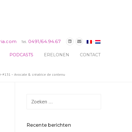
ria.com
0491/64.94.67
-
Tél.
PODCASTS
ERELONEN
CONTACT
>
#131 – Avocate & créatrice de contenu
Zoeken
naar:
Recente berichten