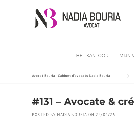
Skip
to
content
HET KANTOOR
MIJN
Avocat Bouria - Cabinet d’avocats Nadia Bouria
#131 – Avocate & cr
POSTED BY
NADIA BOURIA
ON
24/04/26