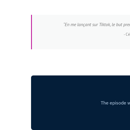
“
En me lançant sur Tiktok, le but pr
Cé