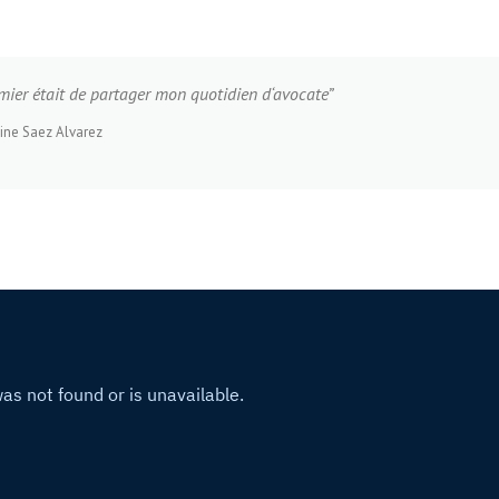
emier était de partager mon quotidien d
‘avocate”
ine Saez Alvarez