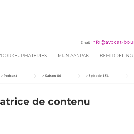
info@avocat-bou
Email
 VOORKEURMATERIES
MIJN AANPAK
BEMIDDELING
>
Podcast
>
Saison 06
>
Episode 131
éatrice de contenu