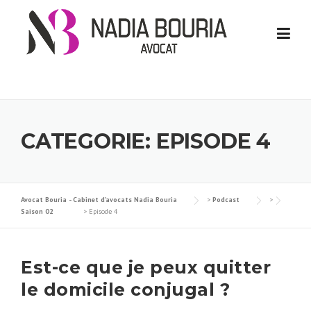
Skip
to
content
CATEGORIE:
EPISODE 4
Avocat Bouria - Cabinet d’avocats Nadia Bouria
>
Podcast
>
Saison 02
>
Episode 4
Est-ce que je peux quitter
le domicile conjugal ?