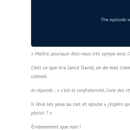
« Maître, pourquoi êtes-vous très sympa avec 
C’est ce que m’a lancé David, un de mes clie
conseil.
Je réponds : « c’est la confraternité, l’une des 
Il lève les yeux au ciel et ajoute «
j’espère q
plaisir ? »
Évidemment que non !