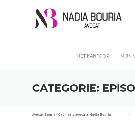
Skip
to
content
HET KANTOOR
MIJN
CATEGORIE:
EPIS
Avocat Bouria - Cabinet d’avocats Nadia Bouria