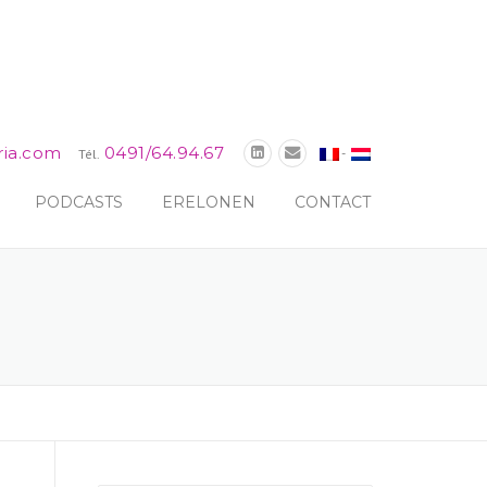
ria.com
0491/64.94.67
-
Tél.
PODCASTS
ERELONEN
CONTACT